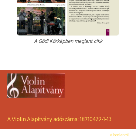
A Gödi Körképben meglent cikk
A Violin Alapítvány adószáma: 18710429-1-13
A honlapról