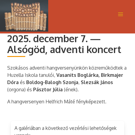
2025. december 7. —
Alsógöd, adventi koncert
Szokásos adventi hangversenyünkön közreműködtek a
Huzella Iskola tanulói,
Vasanits Boglárka, Birkmajer
Dóra
és
Boldog-Balogh Szonja
,
Slezsák János
(orgona) és
Pásztor Júlia
(ének).
A hangversenyen Helfrich Máté fényképezett.
A galériában a következő vezérlési lehetőségek