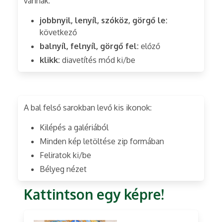
vannak:
jobbnyil, lenyíl, szóköz, görgő le:
következő
balnyíl, felnyíl, görgő fel:
előző
klikk:
diavetítés mód ki/be
A bal felső sarokban levő kis ikonok:
Kilépés a galériából
Minden kép letöltése zip formában
Feliratok ki/be
Bélyeg nézet
Kattintson egy képre!